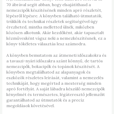
70 ábrával segít abban, hogy elsajátíthasd a
nemezcipők készítésének minden apró részletét,
lépésről lépésre. A könyvben található útmutatók,
trükkök és technikai részletek segítségével úgy
érezheted, mintha melletted ülnék, miközben
közösen alkotunk. Akár kezdőként, akár tapasztalt
kézművesként vágsz neki a nemezkészítésnek, ez a
könyv tökéletes választás lesz számodra.
A könyvben bemutatom az átmeneti időszakokra és
a tavaszi-nyári időszakra szánt könnyű, de tartós
nemezcipők, bokacipők és topánok készítését. A
könyvben megtalálhatod az alapanyagok és
eszközök részletes leírását, valamint a nemezelés
technikáját, hogy megértsd a mesterség minden
apró fortélyát. A saját lábadra készülő nemezcipők
kényelmét és természetes, légáteresztő jellemzőit
garantálhatod az útmutatók és a precíz
megoldások követésével.