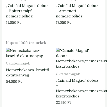
„Csináld Magad” doboz
„Csináld Magad” doboz
– Épített talpú
– Átmeneti
nemezcipőhöz
nemezcipőhöz
17.050
Ft
17.050
Ft
Kapcsolódó termékek
Oktatóanyagok
Nemezbakancs-készítő
Oktatóanyagok
oktatóanyag
„Csináld Magad” doboz
54.000
Ft
–
Nemezbakancs/nemezcsiz
készítéséhez
22.990
Ft