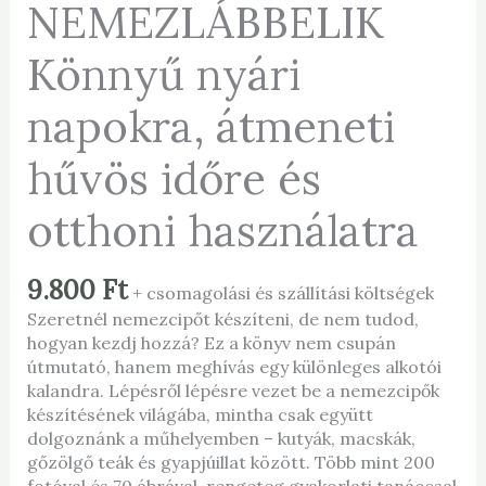
NEMEZLÁBBELIK
Könnyű nyári
napokra, átmeneti
hűvös időre és
otthoni használatra
9.800
Ft
+ csomagolási és szállítási költségek
Szeretnél nemezcipőt készíteni, de nem tudod,
hogyan kezdj hozzá? Ez a könyv nem csupán
útmutató, hanem meghívás egy különleges alkotói
kalandra. Lépésről lépésre vezet be a nemezcipők
készítésének világába, mintha csak együtt
dolgoznánk a műhelyemben – kutyák, macskák,
gőzölgő teák és gyapjúillat között. Több mint 200