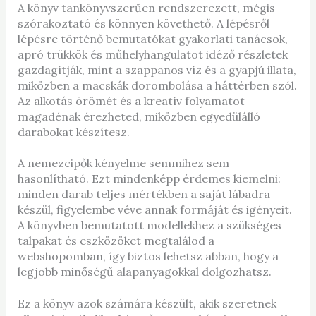
A könyv tankönyvszerűen rendszerezett, mégis
szórakoztató és könnyen követhető. A lépésről
lépésre történő bemutatókat gyakorlati tanácsok,
apró trükkök és műhelyhangulatot idéző részletek
gazdagítják, mint a szappanos víz és a gyapjú illata,
miközben a macskák dorombolása a háttérben szól.
Az alkotás örömét és a kreatív folyamatot
magadénak érezheted, miközben egyedülálló
darabokat készítesz.
A nemezcipők kényelme semmihez sem
hasonlítható. Ezt mindenképp érdemes kiemelni:
minden darab teljes mértékben a saját lábadra
készül, figyelembe véve annak formáját és igényeit.
A könyvben bemutatott modellekhez a szükséges
talpakat és eszközöket megtalálod a
webshopomban, így biztos lehetsz abban, hogy a
legjobb minőségű alapanyagokkal dolgozhatsz.
Ez a könyv azok számára készült, akik szeretnek