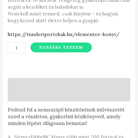
fotóval és 70 ábrával, rengeteg gyakorlati tanáccsal
segíti a kezdőket és haladókat is.
Nem kell mást tenned, csak kinyitni – és hagyni,
hogy kezed alatt életre keljen a gyapjú.
https://tunderiportekak.hu/elementor-konyv/
KOSÁRBA TESZEM
Leírás
További információk
Fedezd fel a nemezcipő készítésének művészetét
ezzel a részletes, gyakorlati kézikönyvvel, amely
minden lépést világosan bemutat!
A „Nemezlábbelik” könyv több mint 200 fotóval és