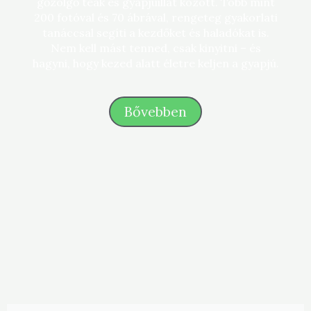
gőzölgő teák és gyapjúillat között. Több mint
200 fotóval és 70 ábrával, rengeteg gyakorlati
tanáccsal segíti a kezdőket és haladókat is.
Nem kell mást tenned, csak kinyitni – és
hagyni, hogy kezed alatt életre keljen a gyapjú.
Bővebben