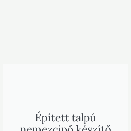
Épített talpú
nemezcipő készítő