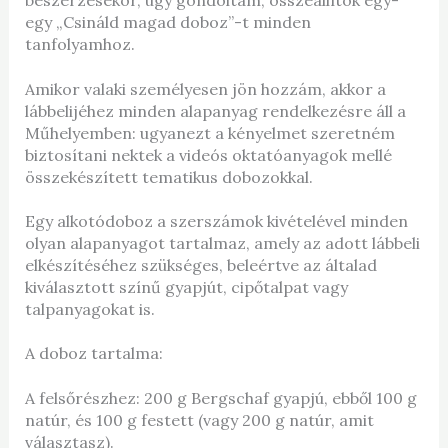
beszerzésekor, úgy gondoltam, összeállítok egy-
egy „Csináld magad doboz”-t minden
tanfolyamhoz.
Amikor valaki személyesen jön hozzám, akkor a
lábbelijéhez minden alapanyag rendelkezésre áll a
Műhelyemben: ugyanezt a kényelmet szeretném
biztosítani nektek a videós oktatóanyagok mellé
összekészített tematikus dobozokkal.
Egy alkotódoboz a szerszámok kivételével minden
olyan alapanyagot tartalmaz, amely az adott lábbeli
elkészítéséhez szükséges, beleértve az általad
kiválasztott színű gyapjút, cipőtalpat vagy
talpanyagokat is.
A doboz tartalma:
A felsőrészhez: 200 g Bergschaf gyapjú, ebből 100 g
natúr, és 100 g festett (vagy 200 g natúr, amit
választasz).