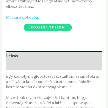
amire szükséged lesz egy átmeneti nemezcipő
elkészítéséhez.
Mi van a dobozban
KOSÁRBA TESZEM
Leírás
További információk
Egy komoly meglepetéssel készültem számotokra,
az általam korábban elkészített nemezlábbeli-
készítő videós oktatóanyagok mellé.
Mivel több olyan visszajelzést kaptam, hogy
nehézségek merültek fel a lábbeli-alapanyagok