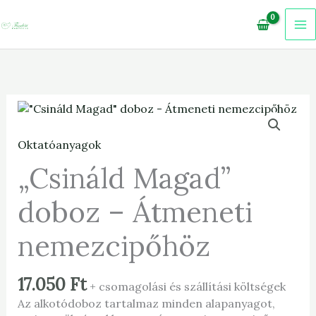
Skip
to
content
"Csináld
Magad"
doboz
Oktatóanyagok
-
„Csináld Magad”
Átmeneti
nemezcipőhöz
mennyiség
doboz – Átmeneti
nemezcipőhöz
17.050
Ft
+ csomagolási és szállítási költségek
Az alkotódoboz tartalmaz minden alapanyagot,