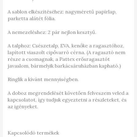
A sablon elkészítéséhez: nagyméretű papírlap,
parketta alátét fólia.
A nemezeléshez: 2 pár nejlon kesztyű.
A talphoz: Csészetalp, EVA, kenőke a ragasztóhoz,
lapított viaszolt cipővarró cérna. (A ragasztó nem
része a csomagnak, a Pattex erősragasztót
javaslom, bármelyik barkácsáruházban kapható.)
Ringlik a kívánt mennyiségben.
A doboz megrendelését követően felveszem veled a
kapcsolatot, így tudjuk egyeztetni a részleteket, és
az igényeket.
Kapcsolódó termékek