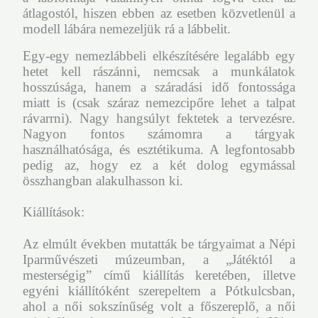
átlagostól, hiszen ebben az esetben közvetlenül a
modell lábára nemezeljük rá a lábbelit.
Egy-egy nemezlábbeli elkészítésére legalább egy
hetet kell rászánni, nemcsak a munkálatok
hosszúsága, hanem a száradási idő fontossága
miatt is (csak száraz nemezcipőre lehet a talpat
rávarrni). Nagy hangsúlyt fektetek a tervezésre.
Nagyon fontos számomra a tárgyak
használhatósága, és esztétikuma. A legfontosabb
pedig az, hogy ez a két dolog egymással
összhangban alakulhasson ki.
Kiállítások:
Az elmúlt években mutatták be tárgyaimat a Népi
Iparművészeti múzeumban, a „Játéktól a
mesterségig” című kiállítás keretében, illetve
egyéni kiállítóként szerepeltem a Pótkulcsban,
ahol a női sokszínűség volt a főszereplő, a női