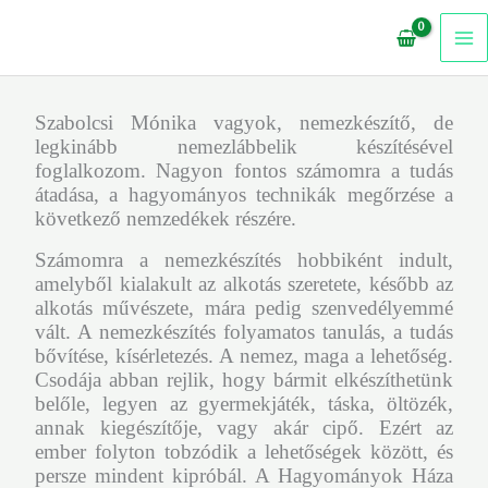
Skip
to
content
Szabolcsi Mónika vagyok, nemezkészítő, de
legkinább nemezlábbelik készítésével
foglalkozom. Nagyon fontos számomra a tudás
átadása, a hagyományos technikák megőrzése a
következő nemzedékek részére.
Számomra a nemezkészítés hobbiként indult,
amelyből kialakult az alkotás szeretete, később az
alkotás művészete, mára pedig szenvedélyemmé
vált. A nemezkészítés folyamatos tanulás, a tudás
bővítése, kísérletezés. A nemez, maga a lehetőség.
Csodája abban rejlik, hogy bármit elkészíthetünk
belőle, legyen az gyermekjáték, táska, öltözék,
annak kiegészítője, vagy akár cipő. Ezért az
ember folyton tobzódik a lehetőségek között, és
persze mindent kipróbál. A Hagyományok Háza