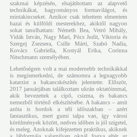
szakmai képzésén, elsajátítottam az alapvető
technikákat, hagyományos formavilágot, és
mintakincseket. Amikor csak tehettem elmentem
hazai és külföldi mesterekhez, akiktől nagyon
sokat tanulhattam: Németh Bea, Vetró Mihály,
Vidák István, Nagy Mari, Pócs Judit, Viktoria és
Szergej Zsezsera, Csille Márti, Szabó Nadia,
Kovács Gabriella, Kostyál Erika, Corinna
Nitschmann személyében.
Lehetőségem volt a mai modernebb technikákkal
is megismerkedni, de számomra a legnagyobb
katarzist a bakancskészítés jelentette. Először,
2017 januárjában találkoztam ukrán oktatóimmal,
akik bevezettek a cipő, csizma, és bakancs
nemezből történő elkészítésébe. A bakancs – amit
azóta is hordok a téli időszakban – azért
fantasztikus, mert gumi talpa van, így városi
körülmények között, nedves időben is jól szigetel,
és meleg. Azoknak kifejezetten praktikus, akiknek
a lábformája valamilyen oknál fogva eltér az