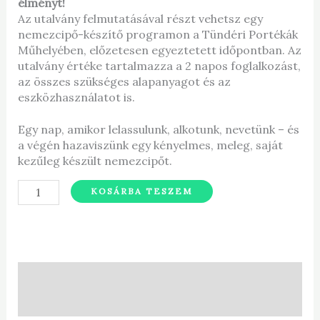
élményt!
Az utalvány felmutatásával részt vehetsz egy
nemezcipő-készítő programon a Tündéri Portékák
Műhelyében, előzetesen egyeztetett időpontban. Az
utalvány értéke tartalmazza a 2 napos foglalkozást,
az összes szükséges alapanyagot és az
eszközhasználatot is.
Egy nap, amikor lelassulunk, alkotunk, nevetünk – és
a végén hazaviszünk egy kényelmes, meleg, saját
kezűleg készült nemezcipőt.
KOSÁRBA TESZEM
Leírás
További információk