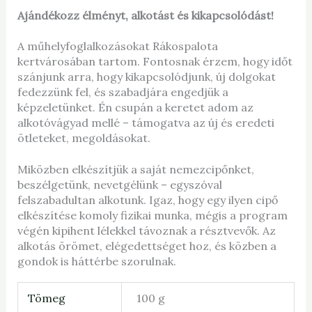
Ajándékozz élményt, alkotást és kikapcsolódást!
A műhelyfoglalkozásokat Rákospalota
kertvárosában tartom. Fontosnak érzem, hogy időt
szánjunk arra, hogy kikapcsolódjunk, új dolgokat
fedezzünk fel, és szabadjára engedjük a
képzeletünket. Én csupán a keretet adom az
alkotóvágyad mellé – támogatva az új és eredeti
ötleteket, megoldásokat.
Miközben elkészítjük a saját nemezcipőnket,
beszélgetünk, nevetgélünk – egyszóval
felszabadultan alkotunk. Igaz, hogy egy ilyen cipő
elkészítése komoly fizikai munka, mégis a program
végén kipihent lélekkel távoznak a résztvevők. Az
alkotás örömet, elégedettséget hoz, és közben a
gondok is háttérbe szorulnak.
Tömeg
100 g