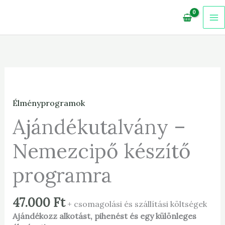
Skip
to
content
Ajándékutalvány
-
Nemezcipő
Élményprogramok
készítő
Ajándékutalvány –
programra
mennyiség
Nemezcipő készítő
programra
47.000
Ft
+ csomagolási és szállítási költségek
Ajándékozz alkotást, pihenést és egy különleges