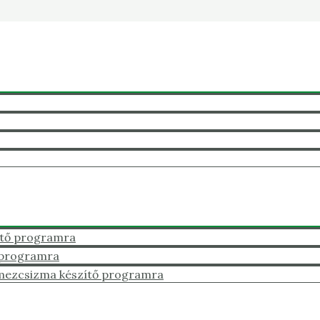
ítő programra
 programra
mezcsizma készítő programra