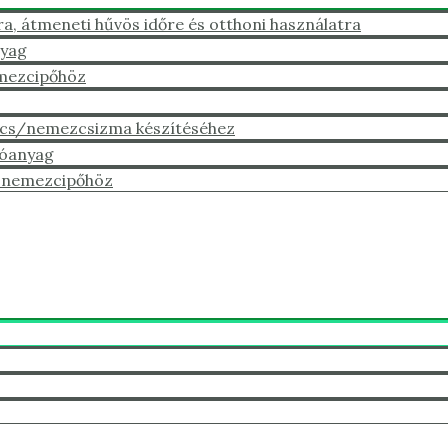
 átmeneti hűvös időre és otthoni használatra
nyag
emezcipőhöz
cs/nemezcsizma készítéséhez
tóanyag
ú nemezcipőhöz