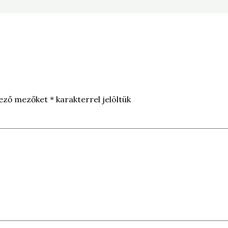
lező mezőket
*
karakterrel jelöltük