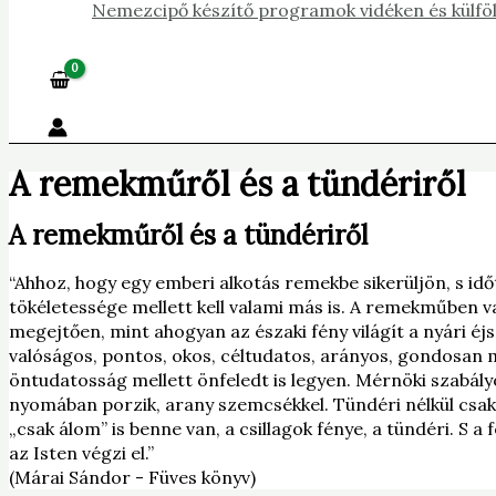
Nemezcipő készítő programok vidéken és külfö
A remekműről és a tündériről
A remekműről és a tündériről
“Ahhoz, hogy egy emberi alkotás remekbe sikerüljön, s id
tökéletessége mellett kell valami más is. A remekműben v
megejtően, mint ahogyan az északi fény világít a nyári éj
valóságos, pontos, okos, céltudatos, arányos, gondosan m
öntudatosság mellett önfeledt is legyen. Mérnöki szabályo
nyomában porzik, arany szemcsékkel. Tündéri nélkül csak 
„csak álom” is benne van, a csillagok fénye, a tündéri. S
az Isten végzi el.”
(Márai Sándor - Füves könyv)