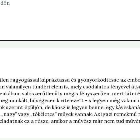
ldön
őtlen ragyogással kápráztassa és gyönyörködtesse az embere
an valamilyen tündéri elem is, mely csodálatos fényével át
szakában, valószerűtlenül s mégis fényszerűen, mert látni é
egmunkált, hűségesen kivitelezett – s legyen még valami m
k szerint épüljön, de káosz is legyen benne, egy kávéskanál
„nagy” vagy „tökéletes” művek vannak. Az igazi remekmű né
 a feladatnak ez a része, amikor a művész már nem tud művén