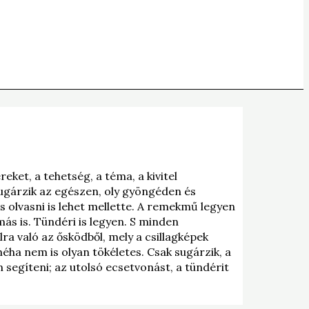
ket, a tehetség, a téma, a kivitel
sugárzik az egészen, oly gyöngéden és
s olvasni is lehet mellette. A remekmű legyen
ás is. Tündéri is legyen. S minden
ra való az ősködből, mely a csillagképek
ha nem is olyan tökéletes. Csak sugárzik, a
 segíteni; az utolsó ecsetvonást, a tündérit