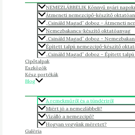
NEMEZLÁBBELIK Könnyű nyári napokra,
Átmeneti nemezcipő-készítő oktatóa
„Csináld Magad” doboz – Átmeneti n
Nemezbakancs-készítő oktatóanyag
„Csináld Magad” doboz – Nemezbakan
Épített talpú nemezcipő-készítő okta
„Csináld Magad” doboz – Épített talp
Cipőtalpak
Eszközök
Kész portékák
Blog
A remekműről és a tündériről
Miért jó a nemezlábbeli?
Vízálló a nemezcipő?
Hogyan vegyünk méretet?
Galéria