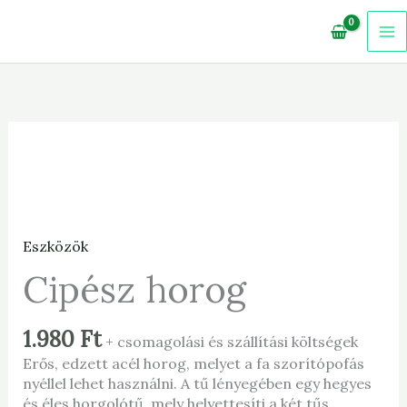
Skip
to
content
Cipész
horog
mennyiség
Eszközök
Cipész horog
1.980
Ft
+ csomagolási és szállítási költségek
Erős, edzett acél horog, melyet a fa szorítópofás
nyéllel lehet használni. A tű lényegében egy hegyes
és éles horgolótű, mely helyettesíti a két tűs