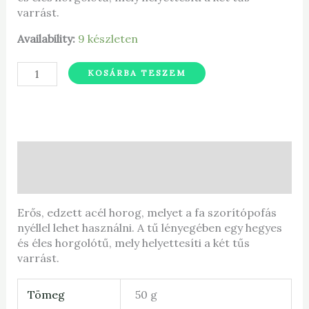
varrást.
Availability:
9 készleten
KOSÁRBA TESZEM
Leírás
További információk
Erős, edzett acél horog, melyet a fa szorítópofás
nyéllel lehet használni. A tű lényegében egy hegyes
és éles horgolótű, mely helyettesíti a két tűs
varrást.
Tömeg
50 g