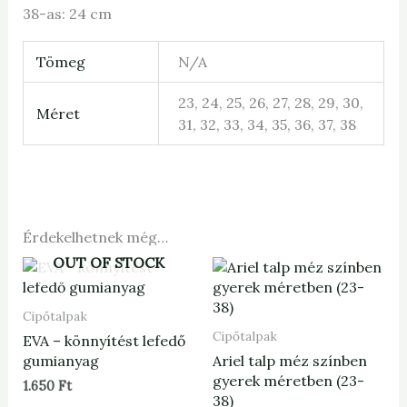
38-as: 24 cm
Tömeg
N/A
23, 24, 25, 26, 27, 28, 29, 30,
Méret
31, 32, 33, 34, 35, 36, 37, 38
Érdekelhetnek még…
OUT OF STOCK
Cipőtalpak
Cipőtalpak
EVA – könnyítést lefedő
gumianyag
Ariel talp méz színben
gyerek méretben (23-
1.650
Ft
38)