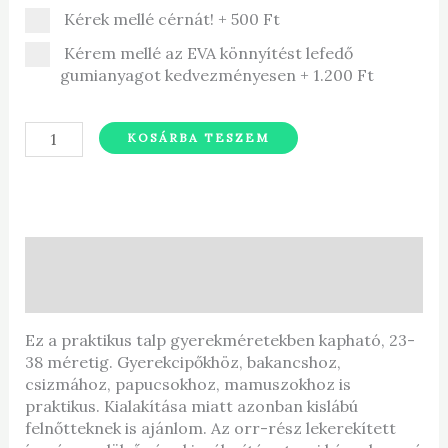
Kérek mellé cérnát!
+
500 Ft
Kérem mellé az EVA könnyítést lefedő
gumianyagot kedvezményesen
+
1.200 Ft
KOSÁRBA TESZEM
Leírás
További információk
Ez a praktikus talp gyerekméretekben kapható, 23-
38 méretig. Gyerekcipőkhöz, bakancshoz,
csizmához, papucsokhoz, mamuszokhoz is
praktikus. Kialakítása miatt azonban kislábú
felnőtteknek is ajánlom. Az orr-rész lekerekített