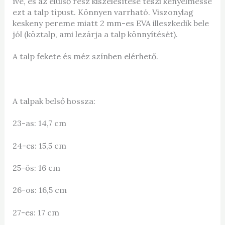
íve, és az elülső rész kiszélesítése teszi kényelmessé
ezt a talp típust. Könnyen varrható. Viszonylag
keskeny pereme miatt 2 mm-es EVA illeszkedik bele
jól (köztalp, ami lezárja a talp könnyítését).
A talp fekete és méz színben elérhető.
A talpak belső hossza:
23-as: 14,7 cm
24-es: 15,5 cm
25-ös: 16 cm
26-os: 16,5 cm
27-es: 17 cm