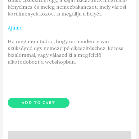
tudsz elkészíteni egy, a saját ízlésednek megfelelő
kényelmes és meleg nemezbakancsot, mely városi
körülmények között is megállja a helyét.
Ajánló
Ha még nem tudod, hogy mi mindenre van
szükséged egy nemezcipő elkészítéséhez, keress
bizalommal, vagy válaszd ki a megfelelő
alkotódobozt a webshopban.
ADD TO CART
Description