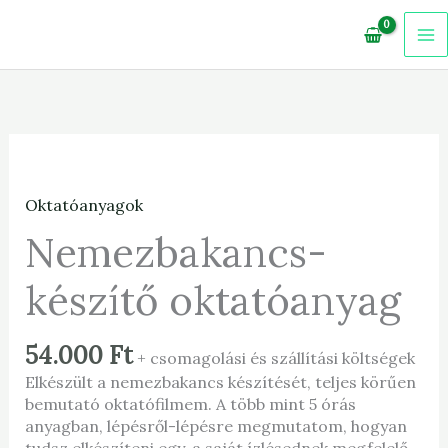
Skip
to
content
Oktatóanyagok
Nemezbakancs-
készítő oktatóanyag
54.000
Ft
+ csomagolási és szállítási költségek
Elkészült a nemezbakancs készítését, teljes körűen
bemutató oktatófilmem. A több mint 5 órás
anyagban, lépésről-lépésre megmutatom, hogyan