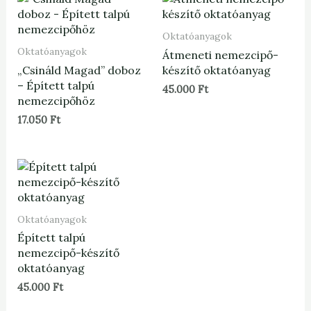
Oktatóanyagok
Oktatóanyagok
Átmeneti nemezcipő-
„Csináld Magad” doboz
készítő oktatóanyag
– Épített talpú
45.000
Ft
nemezcipőhöz
17.050
Ft
Oktatóanyagok
Épített talpú
nemezcipő-készítő
oktatóanyag
45.000
Ft