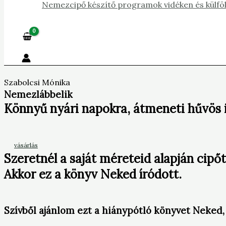
Nemezcipő készítő programok vidéken és külfö
Szabolcsi Mónika
Nemezlábbelik
Könnyű nyári napokra, átmeneti hűvös i
vásárlás
Szeretnél a saját méreteid alapján cipőt
Akkor ez a könyv Neked íródott.
Szívből ajánlom ezt a hiánypótló könyvet Neked,