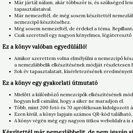
Már jártál nálam, akár többször is, és szükséged len
tapasztalataival.
Már nemezeltél, de még sosem készítettél nemezláb
nemezcipő készítéséhez.
Még sosem nemezeltél, de érdekel a téma. Bepillant
Csak szeretnél egy nagyon kényelmes, légáteresztő é
Ez a könyv valóban egyedülálló!
Amikor szerettem volna elmélyülni a nemezcipő készí
a nemezlábbelik elkészítésének módját részletesen 
Sok év tapasztalatait, kísérletezésének eredményeit
Ez a könyv egy gyakorlati útmutató
Mielőtt a különböző nemezcipők elkészítésének módj
hogyan kell csinálni, hogy a siker ne maradjon el.
Több, mint 200 fotó és 70 aprólékosan kidolgozott á
Ezen kívül, a könyv lapjain számos QR-kód található,
A könyv végén még egy nagyon titkos weboldalra is m
Készítettél már nemezlábbelit, de nem igazán s