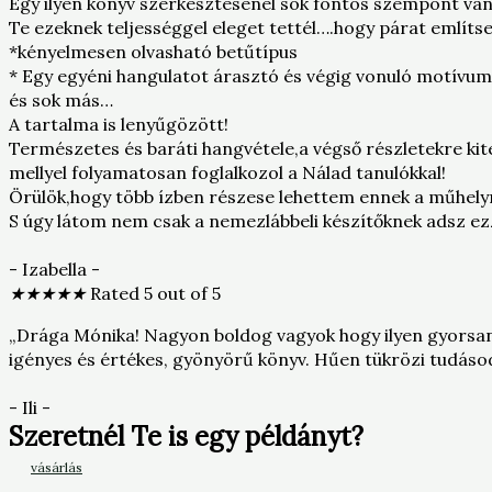
Egy ilyen könyv szerkesztésénél sok fontos szempont van
Te ezeknek teljességgel eleget tettél….hogy párat említse
*kényelmesen olvasható betűtípus
* Egy egyéni hangulatot árasztó és végig vonuló motívum 
és sok más…
A tartalma is lenyűgözött!
Természetes és baráti hangvétele,a végső részletekre ki
mellyel folyamatosan foglalkozol a Nálad tanulókkal!
Örülök,hogy több ízben részese lehettem ennek a műhely
S úgy látom nem csak a nemezlábbeli készítőknek adsz ez
- Izabella -
★
★
★
★
★
Rated 5 out of 5
„Drága Mónika! Nagyon boldog vagyok hogy ilyen gyorsa
igényes és értékes, gyönyörű könyv. Hűen tükrözi tudáso
- Ili -
Szeretnél Te is egy példányt?
vásárlás