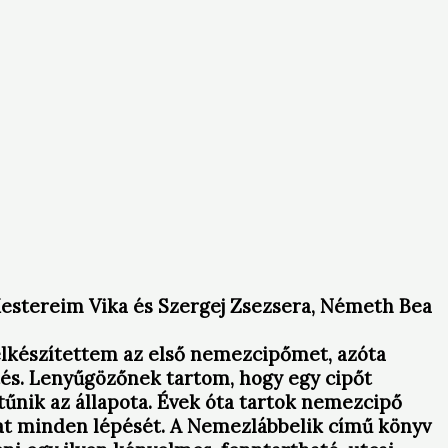
Mestereim Vika és Szergej Zsezsera, Németh Bea
lkészítettem az első nemezcipőmet, azóta
és. Lenyűgözőnek tartom, hogy egy cipőt
tűnik az állapota. Évek óta tartok nemezcipő
mat minden lépését. A Nemezlábbelik című könyv