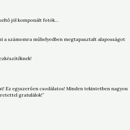
keltő jól komponált fotók…
krözi a számomra műhelyedben megtapasztalt alaposságot
ezkészítőknek!
t! Ez egyszerűen csodálatos! Minden tekintetben nagyon
etettel gratulálok!”