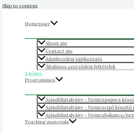
Skip to content
Homepage
About me
Contact me
Adatkezelési tájékoztató
Általános szerződési feltételek
A könyv
Programmes
Ajándékutalvány – Nemezpapucs kész
Ajándékutalvány – Nemezcipő készítő
Ajándékutalvány – Nemezbakancs/ne
Teaching materials