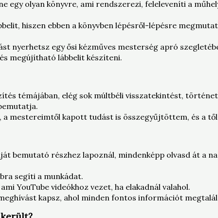
ne egy olyan könyvre, ami rendszerezi, feleleveníti a műhe
belit, hiszen ebben a könyvben lépésről-lépésre megmuta
ást nyerhetsz egy ősi kézműves mesterség apró szegletébe
s megújítható lábbelit készíteni.
tés témájában, elég sok múltbéli visszatekintést, történet
bemutatja.
, a mestereimtől kapott tudást is összegyűjtöttem, és a tő
át bemutató részhez lapoznál, mindenképp olvasd át a nag
bra segíti a munkádat.
 ami YouTube videókhoz vezet, ha elakadnál valahol.
eghívást kapsz, ahol minden fontos információt megtalálsz,
ikerült?