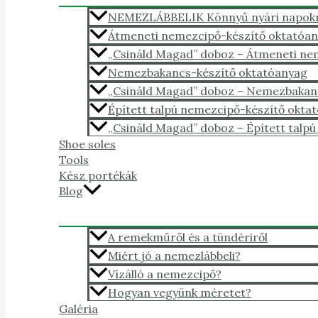
NEMEZLÁBBELIK Könnyű nyári napokra,
Átmeneti nemezcipő-készítő oktatóa
„Csináld Magad” doboz – Átmeneti n
Nemezbakancs-készítő oktatóanyag
„Csináld Magad” doboz – Nemezbakan
Épített talpú nemezcipő-készítő okta
„Csináld Magad” doboz – Épített talp
Shoe soles
Tools
Kész portékák
Blog
A remekműről és a tündériről
Miért jó a nemezlábbeli?
Vízálló a nemezcipő?
Hogyan vegyünk méretet?
Galéria