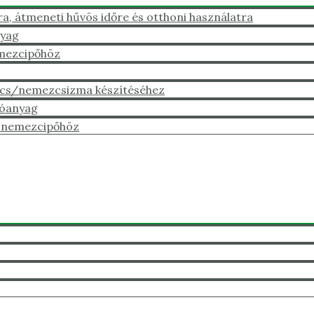
 átmeneti hűvös időre és otthoni használatra
nyag
emezcipőhöz
cs/nemezcsizma készítéséhez
tóanyag
ú nemezcipőhöz