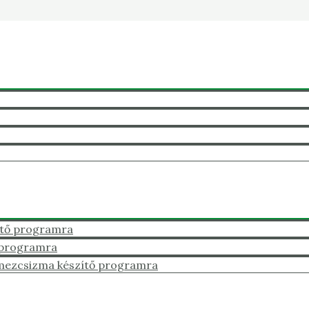
ítő programra
 programra
mezcsizma készítő programra