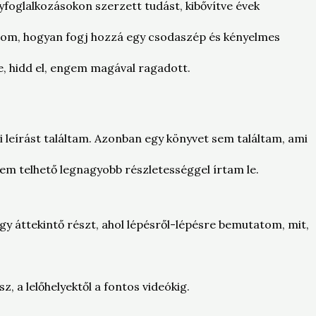
lyfoglalkozásokon szerzett tudást, kibővítve évek
tom, hogyan fogj hozzá egy csodaszép és kényelmes
, hidd el, engem magával ragadott.
i leírást találtam. Azonban egy könyvet sem találtam, ami
lem telhető legnagyobb részletességgel írtam le.
y áttekintő részt, ahol lépésről-lépésre bemutatom, mit,
 a lelőhelyektől a fontos videókig.