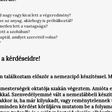
l nagy vagy kicsi lett a végeredmény?
ze az anyag, akárhogy is próbálkoztál?
etlen lett a vastagsága?
zott a szobában?
aptál, amilyet szerettél volna?
?
 a kérdéseidre!
n találkoztam először a nemezcipő készítéssel. 
mesterségek oktatója szakán végeztem. Amióta e
kkal. Szenvedélyemmé vált a nemezlábbeli készít
akkor is, ha már kilyukadt, vagy reménytelennek 
l, minden kérdést körüljárva mutatom be a folya