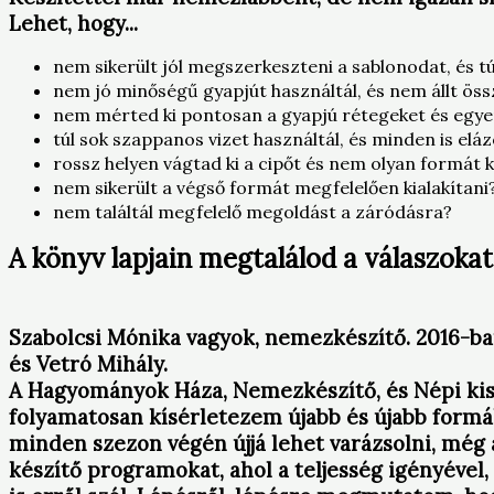
Lehet, hogy...
nem sikerült jól megszerkeszteni a sablonodat, és tú
nem jó minőségű gyapjút használtál, és nem állt öss
nem mérted ki pontosan a gyapjú rétegeket és egyen
túl sok szappanos vizet használtál, és minden is elá
rossz helyen vágtad ki a cipőt és nem olyan formát k
nem sikerült a végső formát megfelelően kialakítani
nem találtál megfelelő megoldást a záródásra?
A könyv lapjain megtalálod a válaszokat
Szabolcsi Mónika vagyok, nemezkészítő. 2016-ba
és Vetró Mihály.
A Hagyományok Háza, Nemezkészítő, és Népi kis
folyamatosan kísérletezem újabb és újabb formá
minden szezon végén újjá lehet varázsolni, még 
készítő programokat, ahol a teljesség igényéve