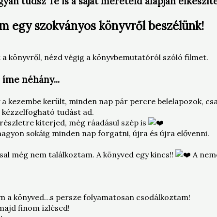
an tudsz Te is a saját méreteid alapján elkészít
nem egy szokványos könyvről beszélünk!
t a könyvről, nézd végig a könyvbemutatóról szóló filmet.
 íme néhány...
 a kezembe került, minden nap pár percre belelapozok, csak
 kézzelfogható tudást ad.
részletre kiterjed, még ráadásul szép is
yon sokáig minden nap forgatni, újra és újra elővenni.
ssal még nem találkoztam. A könyved egy kincs!!
A neme
stam a könyved…s persze folyamatosan csodálkoztam!
majd finom ízlésed!