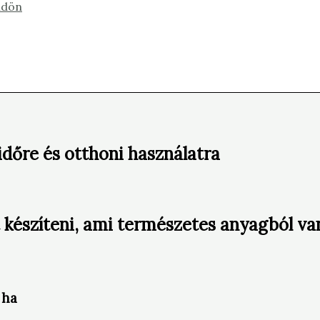
ldön
dőre és otthoni használatra
 készíteni, ami természetes anyagból van
 ha