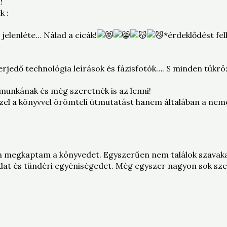
!
k :
jelenléte… Nálad a cicák!
*érdeklődést fel
terjedő technológia leírások és fázisfotók…. S minden tü
munkának és még szeretnék is az lenni!
zel a könyvvel örömteli útmutatást hanem általában a nem
n megkaptam a könyvedet. Egyszerűen nem találok szavaka
dat és tündéri egyéniségedet. Még egyszer nagyon sok szer