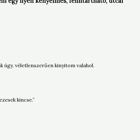
eni egy ilyen kényelmes, fenntartható, utcai
 úgy, véletlenszerűen kinyitom valahol.
zesek kincse.”