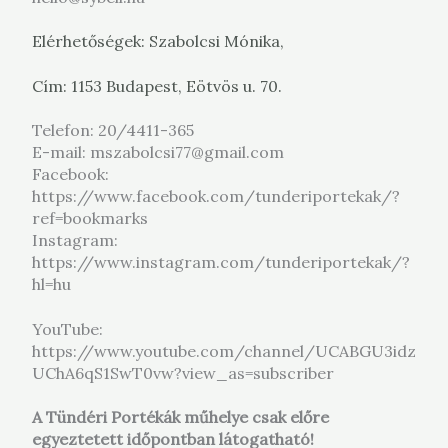
Elérhetőségek:
Szabolcsi Mónika,
Cím: 1153 Budapest, Eötvös u. 70.
Telefon: 20/4411-365
E-mail: mszabolcsi77@gmail.com
Facebook:
https://www.facebook.com/tunderiportekak/?
ref=bookmarks
Instagram:
https://www.instagram.com/tunderiportekak/?
hl=hu
YouTube:
https://www.youtube.com/channel/UCABGU3idz
UChA6qS1SwT0vw?view_as=subscriber
A Tündéri Portékák műhelye csak előre
egyeztetett időpontban látogatható!