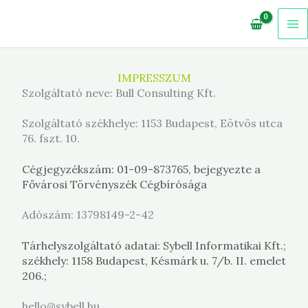
Zum
Inhalt
springen
IMPRESSZUM
Szolgáltató neve: Bull Consulting Kft.
Szolgáltató székhelye: 1153 Budapest, Eötvös utca
76. fszt. 10.
Cégjegyzékszám: 01-09-873765, bejegyezte a
Fővárosi Törvényszék Cégbírósága
Adószám: 13798149-2-42
Tárhelyszolgáltató adatai: Sybell Informatikai Kft.;
székhely: 1158 Budapest, Késmárk u. 7/b. II. emelet
206.;
hello@sybell.hu